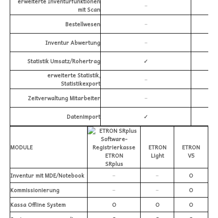
erweiterte Inventurfunktionen
–
mit Scan
Bestellwesen
–
Inventur Abwertung
–
Statistik Umsatz/Rohertrag
✓
erweiterte Statistik,
–
Statistikexport
Zeitverwaltung Mitarbeiter
–
Datenimport
✓
MODULE
ETRON
ETRON
ETRON
Light
V5
SRplus
Inventur mit MDE/Notebook
–
–
O
Kommissionierung
–
–
O
Kassa Offline System
O
O
O