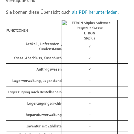
verfügbar sind.
Sie können diese Übersicht auch
als PDF herunterladen
.
FUNKTIONEN
ETRON
SRplus
Artikel-, Lieferanten-,
✓
Kundenstamm
Kassa, Abschluss, Kassabuch
✓
Auftragswesen
✓
Lagerverwaltung, Lagerstand
–
Lagerzugang nach Bestellschein
–
Lagerzugangsarchiv
–
Reparaturverwaltung
–
Inventur mit Zählliste
–