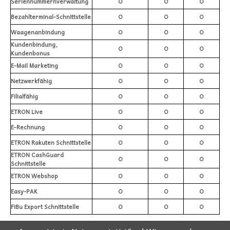
Seriennummernverwaltung
O
O
O
Bezahlterminal-Schnittstelle
O
O
O
Waagenanbindung
O
O
O
Kundenbindung,
O
O
O
Kundenbonus
E-Mail Marketing
O
O
O
Netzwerkfähig
O
O
O
Filialfähig
O
O
O
ETRON Live
O
O
O
E-Rechnung
O
O
O
ETRON Rakuten Schnittstelle
O
O
O
ETRON CashGuard
O
O
O
Schnittstelle
ETRON Webshop
O
O
O
Easy-PAK
O
O
O
FiBu Export Schnittstelle
O
O
O