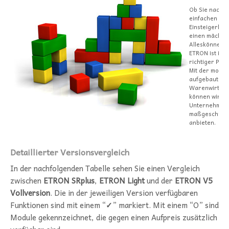
Ob Sie nach e
einfachen
Einsteigerlös
einen mächti
Alleskönner s
ETRON ist imm
richtiger Part
Mit der modul
aufgebauten
Warenwirtsch
können wir fü
Unternehmen 
maßgeschneid
anbieten.
Detaillierter Versionsvergleich
In der nachfolgenden Tabelle sehen Sie einen Vergleich
zwischen
ETRON SRplus
,
ETRON Light
und der
ETRON V5
Vollversion
. Die in der jeweiligen Version verfügbaren
Funktionen sind mit einem “
✓
” markiert. Mit einem “O” sind
Module gekennzeichnet, die gegen einen Aufpreis zusätzlich