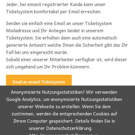
Jeder, bei emaxit registrierter Kunde kann unser
Ticketsystem komfortabel per Email erreichen.
Senden sie einfach eine Email an unser Ticketsystem
Mailadresse und Ihr Anliegen landet in unserem
Ticketsystem. Sie erhalten dann auch eine automatisch
generierte Antwort welche Ihnen die Sicherheit gibt das Ihr
Fall bei uns eingereicht wurde.
Sobald einer unserer Mitarbeiter verfügbar ist, wird dieser
sich umgehend um Ihr Problem kümmern.
Email an emaxit Ticketsystem
Anonymisierte Nutzungsstatistiken! Wir verwenden
Google Analytics, um anonymisierte Nutzungsstatistiken
unserer Webseite zu erstellen. Wenn Sie dem
zustimmen, werden die entsprechenden Cookies auf
Ihrem Computer gespeichert. Details finden Sie in
emaxit EDV e.U.
| Bergheim bei Salzburg | +43 / 662 / 231 003 |
unserer Datenschutzerklärung.
office@emaxit.at